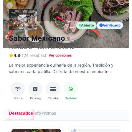
Abierto
Verificado
Sabor Mexicano
®
Restaurante • Gastronomía Típica
4.8
(124 reseñas)
Ver opiniones
La mejor experiencia culinaria de la región. Tradición y
sabor en cada platillo. Disfruta de nuestro ambiente
familiar.
Gratis
Parking
Tarjeta
Pedidos
Destacados
Info
Promos