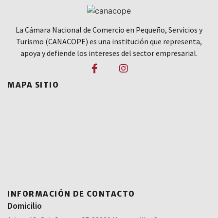
Inicia sesión o únete para desbloquear este beneficio.
Afiliarme Ahora
La Cámara Nacional de Comercio en Pequeño, Servicios y
Turismo (CANACOPE) es una institución que representa,
apoya y defiende los intereses del sector empresarial.
MAPA SITIO
cio
anes o Servicios
ctor Publico
nvenios
estro Día a Día
sotros
ntacto
INFORMACIÓN DE CONTACTO
Domicilio