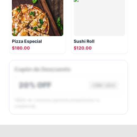
Pizza Especial
Sushi Roll
$180.00
$120.00
Cupón de Descuento
20% OFF
CANA-2024
Válido en consumo general presentando tu
credencial.
Exclusivo para Afiliados