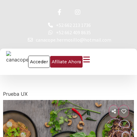
+52 662 213 1736
+52 662 409 8635
canacope.hermosillo@hotmail.com
Acceder
Afíliate Ahora
Prueba UX