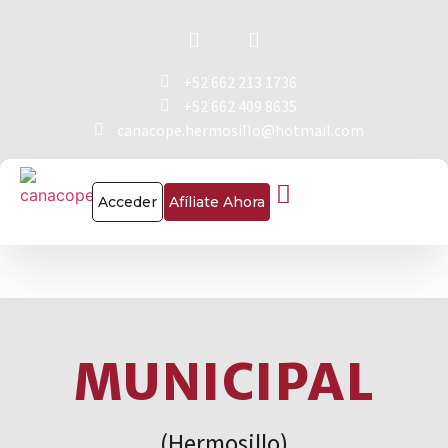
+52 662 213 1736
+52 662 409 8635
canacope.hermosillo@hotmail.com
Acceder
Afíliate Ahora
MUNICIPAL
(Hermosillo)