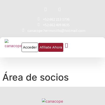
+52 662 213 1736
+52 662 409 8635
canacope.hermosillo@hotmail.com
Acceder
Afíliate Ahora
Área de socios