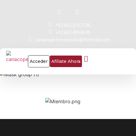
+52 662 213 1736
+52 662 409 8635
canacope.hermosillo@hotmail.com
Acceder
Afíliate Ahora